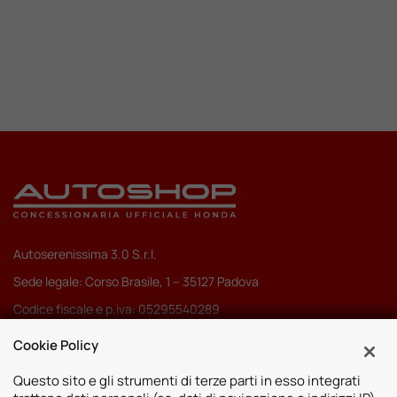
Autoserenissima 3.0 S.r.l.
Sede legale: Corso Brasile, 1 – 35127 Padova
Codice fiscale e p.iva: 05295540289
Pec:
autoserenissima3.0srl@legalmail.it
Cookie Policy
Codice SDI: M5UXCR1
Questo sito e gli strumenti di terze parti in esso integrati