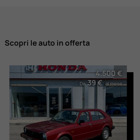
Scopri le auto in offerta
4.500 €
39 €
Da
al mese