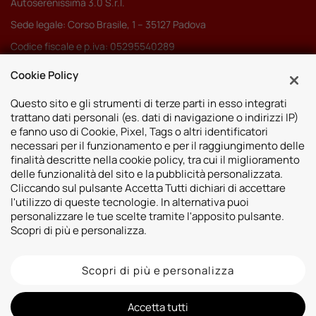
Autoserenissima 3.0 S.r.l.
Sede legale: Corso Brasile, 1 – 35127 Padova
Codice fiscale e p.iva: 05295540289
Pec:
autoserenissima3.0srl@legalmail.it
Cookie Policy
Codice SDI: M5UXCR1
Questo sito e gli strumenti di terze parti in esso integrati
trattano dati personali (es. dati di navigazione o indirizzi IP)
e fanno uso di Cookie, Pixel, Tags o altri identificatori
necessari per il funzionamento e per il raggiungimento delle
finalità descritte nella cookie policy, tra cui il miglioramento
Sedi
delle funzionalità del sito e la pubblicità personalizzata.
Cliccando sul pulsante Accetta Tutti dichiari di accettare
Vicenza
Risorse
l'utilizzo di queste tecnologie. In alternativa puoi
Padova
personalizzare le tue scelte tramite l'apposito pulsante.
Contatti
Venezia
Scopri di più e personalizza.
Bassano del Grappa
Scopri di più e personalizza
2026 © Autoshop Srl. Tutti i diritti riservati.
Privacy Policy
Cookie Policy
Whistleblowing
Informativa videosorveglianza
Informativa sulla trasparenza assicurativa
Accetta tutti