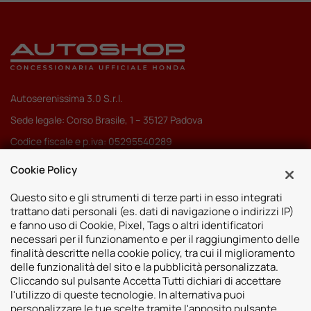
Autoserenissima 3.0 S.r.l.
Sede legale: Corso Brasile, 1 – 35127 Padova
Codice fiscale e p.iva: 05295540289
Pec:
autoserenissima3.0srl@legalmail.it
Cookie Policy
Codice SDI: M5UXCR1
Questo sito e gli strumenti di terze parti in esso integrati
trattano dati personali (es. dati di navigazione o indirizzi IP)
e fanno uso di Cookie, Pixel, Tags o altri identificatori
necessari per il funzionamento e per il raggiungimento delle
finalità descritte nella cookie policy, tra cui il miglioramento
Sedi
delle funzionalità del sito e la pubblicità personalizzata.
Cliccando sul pulsante Accetta Tutti dichiari di accettare
Vicenza
Risorse
l'utilizzo di queste tecnologie. In alternativa puoi
Padova
personalizzare le tue scelte tramite l'apposito pulsante.