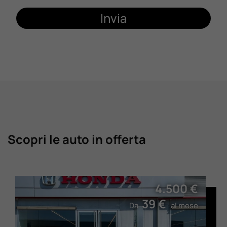
Invia
Scopri le auto in offerta
4.500 €
39 €
Da
al mese