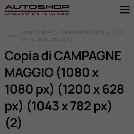
+39 044 496 5556
Home
Copia di CAMPAGNE MAGGIO (1080 x 1080 px) (1200 x
Home
>
>
628 px) (1043 x 782 px) (2)
Nuovo
Copia di CAMPAGNE
MAGGIO (1080 x
Usato
1080 px) (1200 x 628
Promozioni
px) (1043 x 782 px)
Assistenza
(2)
Ricambi