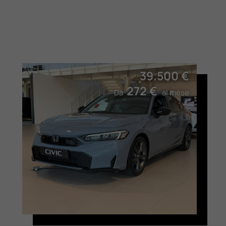
39.500 €
272 €
Da
al mese