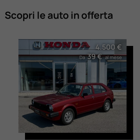
Scopri le auto in offerta
4.500 €
39 €
Da
al mese