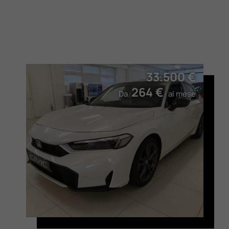
33.500 €
264 €
Da
al mese