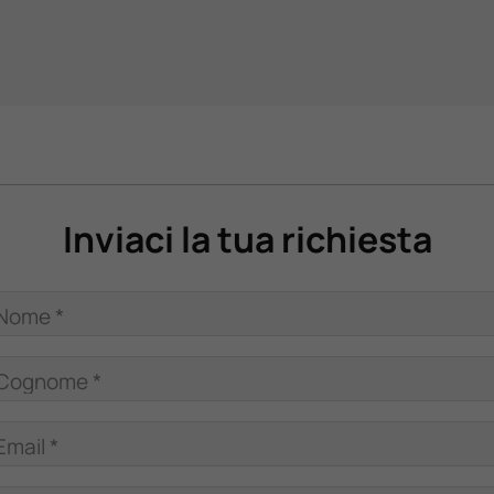
Inviaci la tua richiesta
Nome *
Cognome *
Email *