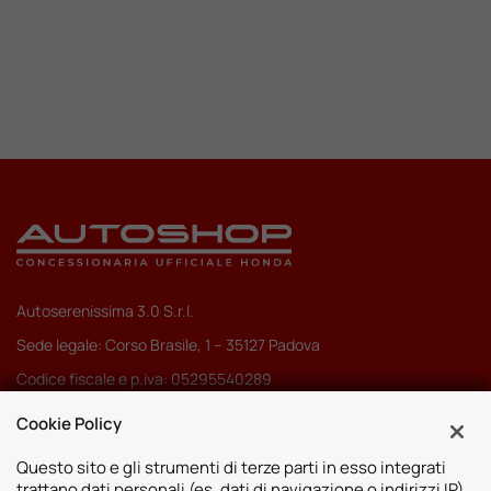
Autoserenissima 3.0 S.r.l.
Sede legale: Corso Brasile, 1 – 35127 Padova
Codice fiscale e p.iva: 05295540289
Pec:
autoserenissima3.0srl@legalmail.it
Cookie Policy
Codice SDI: M5UXCR1
Questo sito e gli strumenti di terze parti in esso integrati
trattano dati personali (es. dati di navigazione o indirizzi IP)