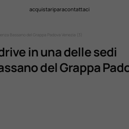
acquista
ripara
contattaci
 Vicenza Bassano del Grappa Padova Venezia (3)
drive in una delle sedi
Bassano del Grappa Pad