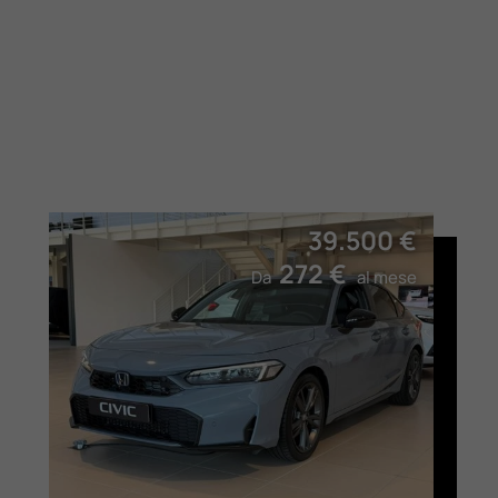
39.500 €
272 €
Da
al mese