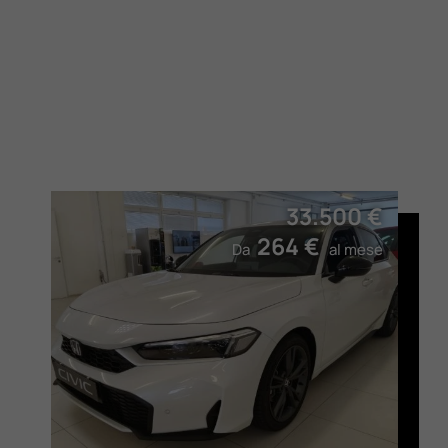
33.500 €
264 €
Da
al mese