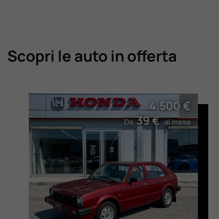
Scopri le auto in offerta
4.500 €
39 €
Da
al mese