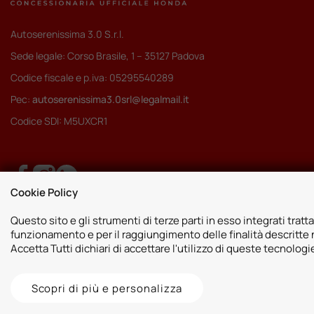
Autoserenissima 3.0 S.r.l.
Sede legale: Corso Brasile, 1 – 35127 Padova
Codice fiscale e p.iva: 05295540289
Pec:
autoserenissima3.0srl@legalmail.it
Codice SDI: M5UXCR1
Cookie Policy
Questo sito e gli strumenti di terze parti in esso integrati tratta
funzionamento e per il raggiungimento delle finalità descritte n
Accetta Tutti dichiari di accettare l'utilizzo di queste tecnolog
Scopri di più e personalizza
2026 © Autoshop Srl. Tutti i diritti riservati.
Privacy Policy
Cookie Pol