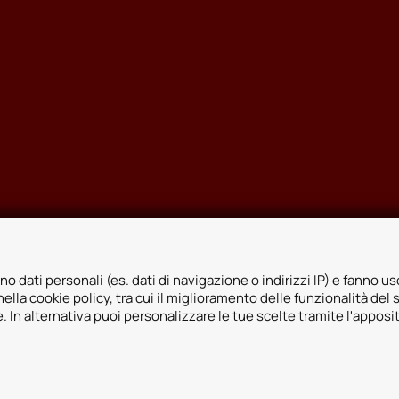
no dati personali (es. dati di navigazione o indirizzi IP) e fanno uso
ella cookie policy, tra cui il miglioramento delle funzionalità del 
ie. In alternativa puoi personalizzare le tue scelte tramite l'apposi
icy
Whistleblowing
Informativa videosorveglianza
Informativa sulla trasp