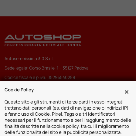
Autoserenissima 3.0 S.r.l.
Sede legale: Corso Brasile, 1 – 35127 Padova
Codice fiscale e p.iva: 05295540289
Pec:
autoserenissima3.0srl@legalmail.it
Cookie Policy
Codice SDI: M5UXCR1
Questo sito e gli strumenti di terze parti in esso integrati
trattano dati personali (es. dati di navigazione o indirizzi IP)
e fanno uso di Cookie, Pixel, Tags o altri identificatori
necessari per il funzionamento e per il raggiungimento delle
finalità descritte nella cookie policy, tra cui il miglioramento
Sedi
delle funzionalità del sito e la pubblicità personalizzata.