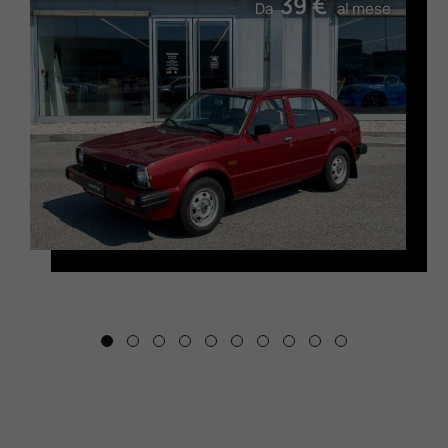
39 €
Da
al mese