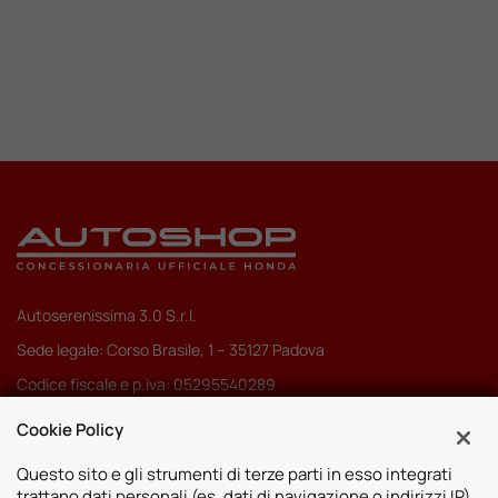
Autoserenissima 3.0 S.r.l.
Sede legale: Corso Brasile, 1 – 35127 Padova
Codice fiscale e p.iva: 05295540289
Pec:
autoserenissima3.0srl@legalmail.it
Cookie Policy
Codice SDI: M5UXCR1
Questo sito e gli strumenti di terze parti in esso integrati
trattano dati personali (es. dati di navigazione o indirizzi IP)