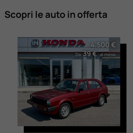
Scopri le auto in offerta
4.500 €
39 €
Da
al mese