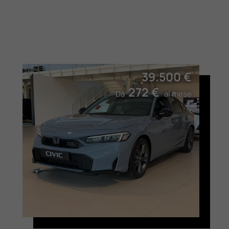
39.500 €
272 €
Da
al mese