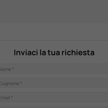
Inviaci la tua richiesta
Nome *
Cognome *
Email *