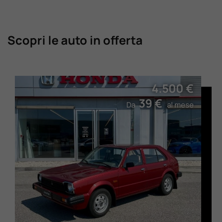
Scopri le auto in offerta
4.500 €
39 €
Da
al mese