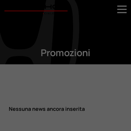
+39 044 496 5556
Home
Nuovo
Promozioni
Usato
Promozioni
Assistenza
Nessuna news ancora inserita
Ricambi