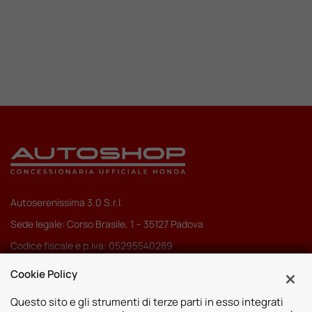
Valuta Il Tuo Usato
Mondo Honda
Lavora Con Noi
Contattaci
Autoserenissima 3.0 S.r.l.
Sede legale: Corso Brasile, 1 – 35127 Padova
Codice fiscale e p.iva: 05295540289
Pec:
autoserenissima3.0srl@legalmail.it
Cookie Policy
Codice SDI: M5UXCR1
Questo sito e gli strumenti di terze parti in esso integrati