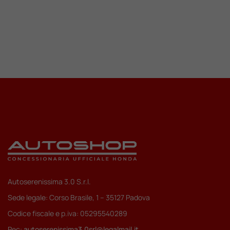
Valuta Il Tuo Usato
Mondo Honda
Lavora Con Noi
Contattaci
Autoserenissima 3.0 S.r.l.
Sede legale: Corso Brasile, 1 – 35127 Padova
Codice fiscale e p.iva: 05295540289
Pec:
autoserenissima3.0srl@legalmail.it