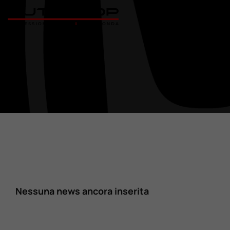
Home
Nuovo
Usato
Promozioni
Assistenza
Nessuna news ancora inserita
Ricambi