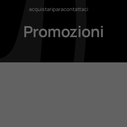
acquista
ripara
contattaci
Promozioni