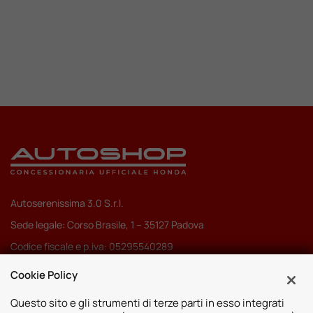
Valuta Il Tuo Usato
Mondo Honda
Lavora Con Noi
Contattaci
Autoserenissima 3.0 S.r.l.
Sede legale: Corso Brasile, 1 – 35127 Padova
Codice fiscale e p.iva: 05295540289
Pec:
autoserenissima3.0srl@legalmail.it
Cookie Policy
Codice SDI: M5UXCR1
Questo sito e gli strumenti di terze parti in esso integrati