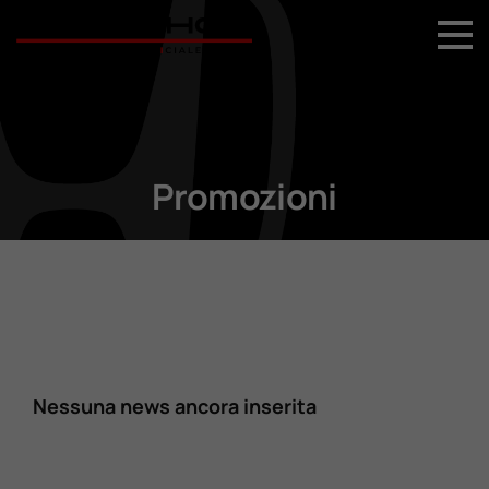
+39 044 496 5556
Home
Nuovo
Promozioni
Usato
Promozioni
Assistenza
Nessuna news ancora inserita
Ricambi