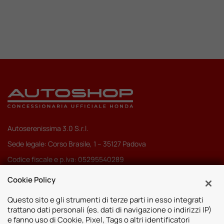
Autoserenissima 3.0 S.r.l.
Sede legale: Corso Brasile, 1 – 35127 Padova
Codice fiscale e p.iva: 05295540289
Pec:
autoserenissima3.0srl@legalmail.it
Cookie Policy
Codice SDI: M5UXCR1
Questo sito e gli strumenti di terze parti in esso integrati
trattano dati personali (es. dati di navigazione o indirizzi IP)
e fanno uso di Cookie, Pixel, Tags o altri identificatori