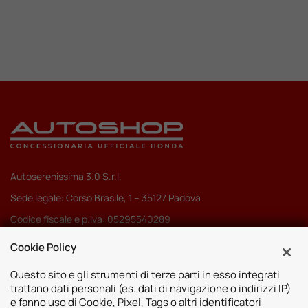
Autoserenissima 3.0 S.r.l.
Sede legale: Corso Brasile, 1 – 35127 Padova
Codice fiscale e p.iva: 05295540289
Pec:
autoserenissima3.0srl@legalmail.it
Cookie Policy
Codice SDI: M5UXCR1
Questo sito e gli strumenti di terze parti in esso integrati
trattano dati personali (es. dati di navigazione o indirizzi IP)
e fanno uso di Cookie, Pixel, Tags o altri identificatori