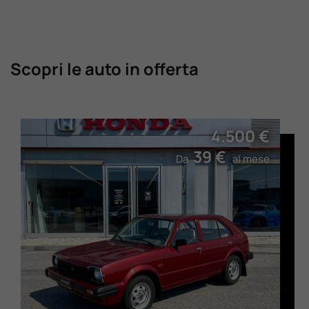
Scopri le auto in offerta
4.500 €
39 €
Da
al mese