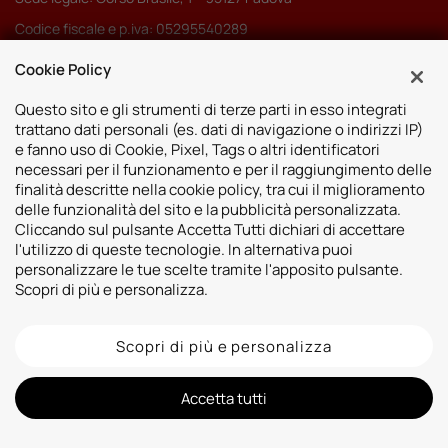
Codice fiscale e p.iva: 05295540289
Pec:
autoserenissima3.0srl@legalmail.it
Cookie Policy
Codice SDI: M5UXCR1
Questo sito e gli strumenti di terze parti in esso integrati
trattano dati personali (es. dati di navigazione o indirizzi IP)
e fanno uso di Cookie, Pixel, Tags o altri identificatori
necessari per il funzionamento e per il raggiungimento delle
finalità descritte nella cookie policy, tra cui il miglioramento
Sedi
delle funzionalità del sito e la pubblicità personalizzata.
Cliccando sul pulsante Accetta Tutti dichiari di accettare
Vicenza
Risorse
l'utilizzo di queste tecnologie. In alternativa puoi
Padova
personalizzare le tue scelte tramite l'apposito pulsante.
Contatti
Venezia
Scopri di più e personalizza.
Bassano del Grappa
Scopri di più e personalizza
2026 © Autoshop Srl. Tutti i diritti riservati.
Privacy Policy
Cookie Policy
Whistleblowing
Informativa videosorveglianza
Informativa sulla trasparenza assicurativa
Accetta tutti
Designed by: