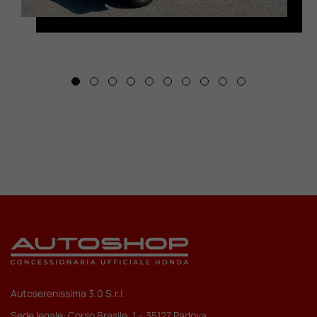
Autoserenissima 3.0 S.r.l.
Sede legale: Corso Brasile, 1 – 35127 Padova