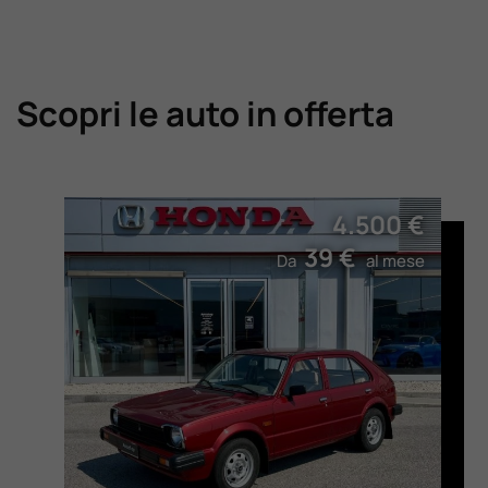
Scopri le auto in offerta
4.500 €
39 €
Da
al mese