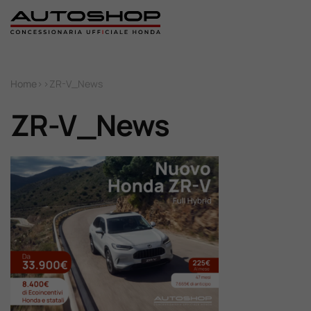
Home
Home
>
>
ZR-V_News
Nuovo
ZR-V_News
Usato
Promozioni
Assistenza
Ricambi