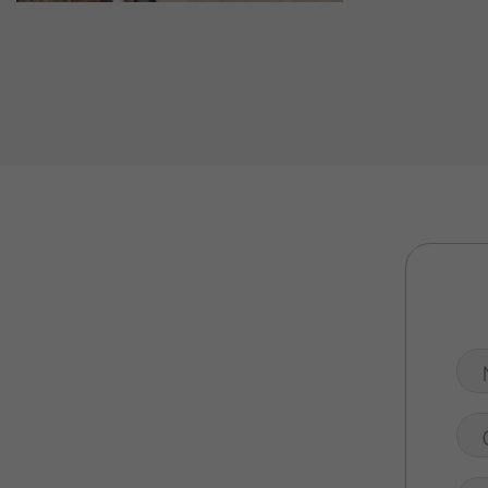
Valuta Il Tuo Usato
Mondo Honda
Lavora Con Noi
Contattaci