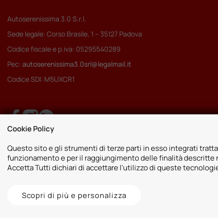
Autoserenissima 3.0 S.r.l.
Sede legale: Corso Brasile, 1 – 35127 Padova
Codice fiscale e p.iva: 05295540289
Pec:
autoserenissima3.0srl@legalmail.it
Codice SDI: M5UXCR1
Cookie Policy
Questo sito e gli strumenti di terze parti in esso integrati tratta
funzionamento e per il raggiungimento delle finalità descritte n
Accetta Tutti dichiari di accettare l'utilizzo di queste tecnolog
Scopri di più e personalizza
2026 © Autoshop Srl. Tutti i diritti riservati.
Privacy Policy
Cookie Pol