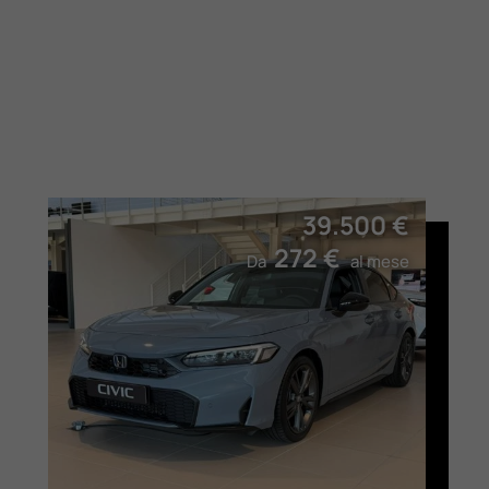
39.500 €
272 €
Da
al mese