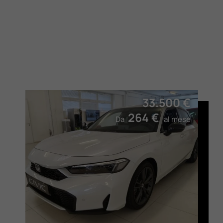
33.500 €
264 €
Da
al mese