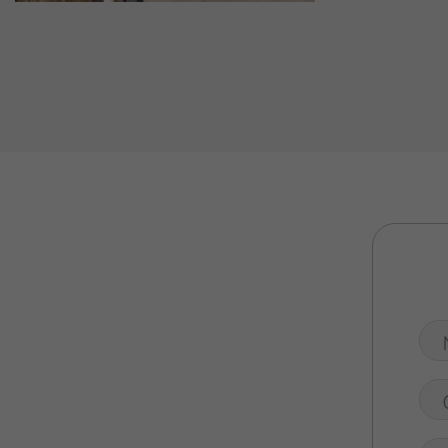
Valuta Il Tuo Usato
Mondo Honda
Lavora Con Noi
Contattaci