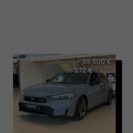
39.500 €
272 €
Da
al mese