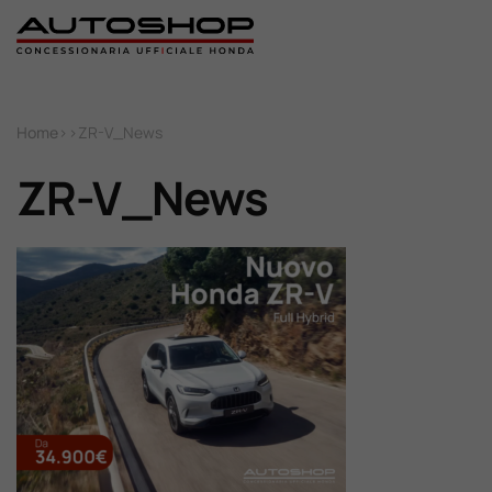
Home
Home
>
>
ZR-V_News
Nuovo
ZR-V_News
Usato
Promozioni
Assistenza
Ricambi