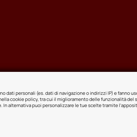
no dati personali (es. dati di navigazione o indirizzi IP) e fanno uso
ella cookie policy, tra cui il miglioramento delle funzionalità del 
ie. In alternativa puoi personalizzare le tue scelte tramite l'apposi
icy
Whistleblowing
Informativa videosorveglianza
Informativa sulla trasp