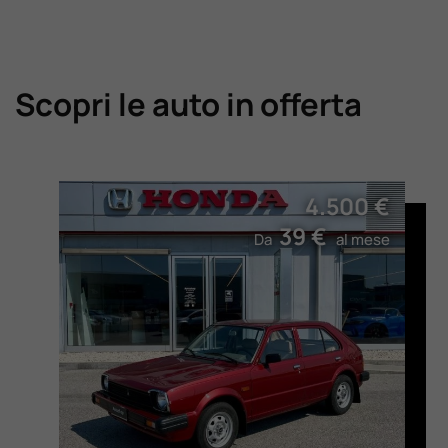
Scopri le auto in offerta
4.500 €
39 €
Da
al mese