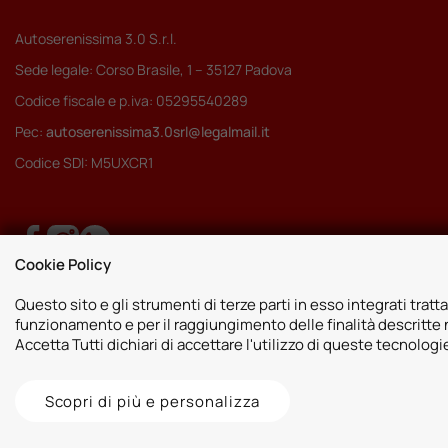
Autoserenissima 3.0 S.r.l.
Sede legale: Corso Brasile, 1 – 35127 Padova
Codice fiscale e p.iva: 05295540289
Pec:
autoserenissima3.0srl@legalmail.it
Codice SDI: M5UXCR1
Cookie Policy
Questo sito e gli strumenti di terze parti in esso integrati tratta
funzionamento e per il raggiungimento delle finalità descritte n
Accetta Tutti dichiari di accettare l'utilizzo di queste tecnolog
Scopri di più e personalizza
2026 © Autoshop Srl. Tutti i diritti riservati.
Privacy Policy
Cookie Pol