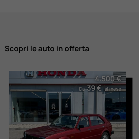
Scopri le auto in offerta
4.500 €
39 €
Da
al mese