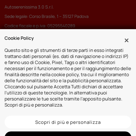
Autoserenissima 3.0 S.r.l.
Sede legale: Corso Brasile, 1 – 35127 Padova
Codice fiscale e p.iva: 05295540289
Pec:
autoserenissima3.0srl@legalmail.it
Cookie Policy
Codice SDI: M5UXCR1
Questo sito e gli strumenti di terze parti in esso integrati
trattano dati personali (es. dati di navigazione o indirizzi IP)
e fanno uso di Cookie, Pixel, Tags o altri identificatori
necessari per il funzionamento e per il raggiungimento delle
finalità descritte nella cookie policy, tra cui il miglioramento
Sedi
delle funzionalità del sito e la pubblicità personalizzata.
Cliccando sul pulsante Accetta Tutti dichiari di accettare
Vicenza
Risorse
l'utilizzo di queste tecnologie. In alternativa puoi
Padova
personalizzare le tue scelte tramite l'apposito pulsante.
Contatti
Venezia
Scopri di più e personalizza.
Bassano del Grappa
Scopri di più e personalizza
2026 © Autoshop Srl. Tutti i diritti riservati.
Privacy Policy
Cookie Policy
Whistleblowing
Informativa videosorveglianza