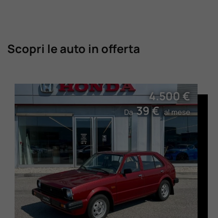
Scopri le auto in offerta
4.500 €
39 €
Da
al mese