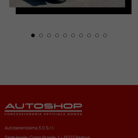
Autoserenissima 3.0 S.r.l.
Sede legale: Corso Brasile, 1 – 35127 Padova