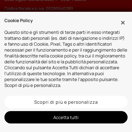
Codice fiscale e p.iva: 05295540289
Pec:
autoserenissima3.0srl@legalmail.it
Cookie Policy
Codice SDI: M5UXCR1
Questo sito e gli strumenti di terze parti in esso integrati
trattano dati personali (es. dati di navigazione o indirizzi IP)
e fanno uso di Cookie, Pixel, Tags o altri identificatori
necessari per il funzionamento e per il raggiungimento delle
finalità descritte nella cookie policy, tra cui il miglioramento
Sedi
delle funzionalità del sito e la pubblicità personalizzata.
Cliccando sul pulsante Accetta Tutti dichiari di accettare
Vicenza
Risorse
l'utilizzo di queste tecnologie. In alternativa puoi
Padova
personalizzare le tue scelte tramite l'apposito pulsante.
Contatti
Venezia
Scopri di più e personalizza.
Bassano del Grappa
Scopri di più e personalizza
2026 © Autoshop Srl. Tutti i diritti riservati.
Privacy Policy
Cookie Policy
Whistleblowing
Informativa videosorveglianza
Informativa sulla trasparenza assicurativa
Accetta tutti
Designed by: