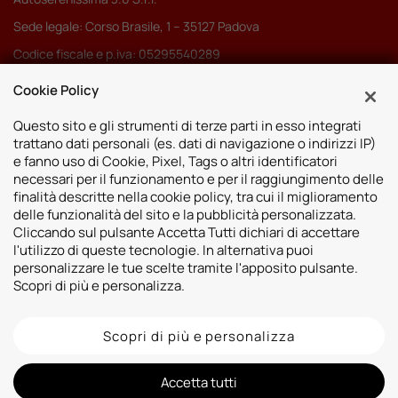
Sede legale: Corso Brasile, 1 – 35127 Padova
Codice fiscale e p.iva: 05295540289
Pec:
autoserenissima3.0srl@legalmail.it
Cookie Policy
Codice SDI: M5UXCR1
Questo sito e gli strumenti di terze parti in esso integrati
trattano dati personali (es. dati di navigazione o indirizzi IP)
e fanno uso di Cookie, Pixel, Tags o altri identificatori
necessari per il funzionamento e per il raggiungimento delle
finalità descritte nella cookie policy, tra cui il miglioramento
Sedi
delle funzionalità del sito e la pubblicità personalizzata.
Cliccando sul pulsante Accetta Tutti dichiari di accettare
Vicenza
Risorse
l'utilizzo di queste tecnologie. In alternativa puoi
Padova
personalizzare le tue scelte tramite l'apposito pulsante.
Contatti
Venezia
Scopri di più e personalizza.
Bassano del Grappa
Scopri di più e personalizza
2026 © Autoshop Srl. Tutti i diritti riservati.
Privacy Policy
Cookie Policy
Whistleblowing
Informativa videosorveglianza
Informativa sulla trasparenza assicurativa
Accetta tutti
Designed by: