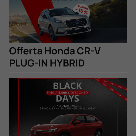
Valuta Il Tuo Usato
Mondo Honda
Offerta Honda CR-V
Lavora Con Noi
PLUG-IN HYBRID
Contattaci