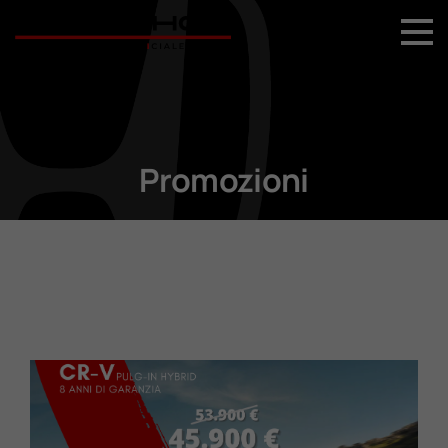
+39 044 496 5556
Home
Nuovo
Promozioni
Usato
Promozioni
Assistenza
Ricambi