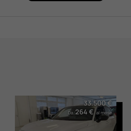
33.500 €
264 €
Da
al mese