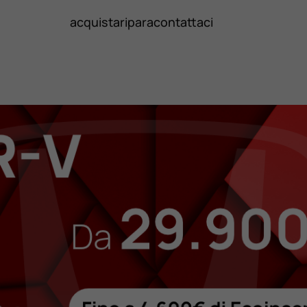
acquista
ripara
contattaci