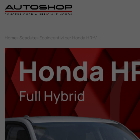
Home
Home
>
Scadute
>
Ecoincentivi per Honda HR-V
Nuovo
Usato
Promozioni
Assistenza
Ricambi