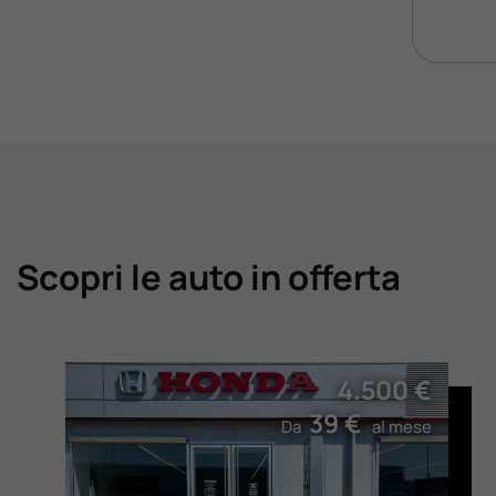
Scopri le auto in offerta
4.500 €
39 €
Da
al mese